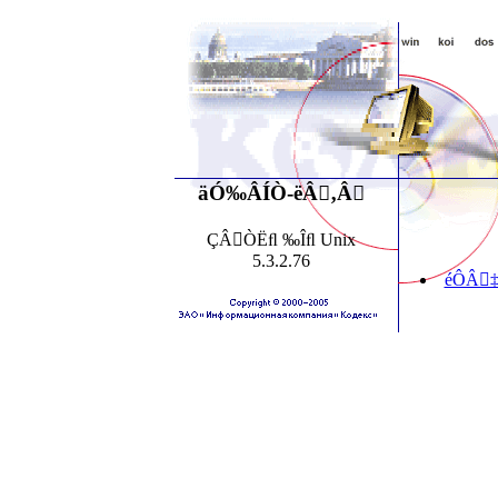
äÓ‰ÂÍÒ-ëÂ‚Â
ÇÂÒËﬂ ‰Îﬂ Unix
5.3.2.76
éÔÂ‡